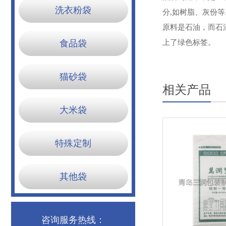
洗衣粉袋
分,如树脂、灰份
原料是石油，而石
食品袋
上了绿色标签。
猫砂袋
相关产品
大米袋
特殊定制
其他袋
咨询服务热线：