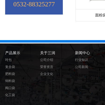
0532-88325277
面粉
产品展示
关于三润
新闻中心
吨包
公司介绍
行业知识
复合袋
荣誉资质
公司新闻
肥料袋
企业文化
饲料袋
阀口袋
化工袋