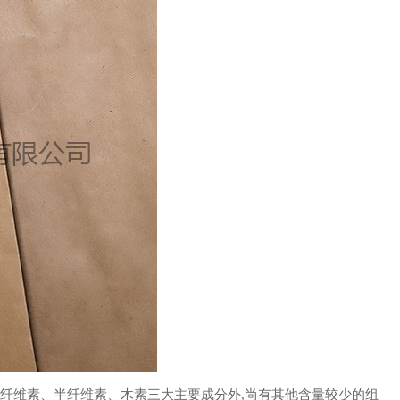
纤维素、半纤维素、木素三大主要成分外,尚有其他含量较少的组