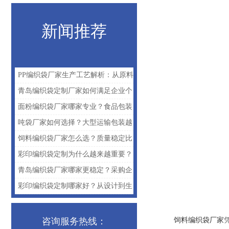
新闻推荐
PP编织袋厂家生产工艺解析：从原料
到成品需要哪些环节？
青岛编织袋定制厂家如何满足企业个
性化包装需求？
面粉编织袋厂家哪家专业？食品包装
行业更关注细节品质
吨袋厂家如何选择？大型运输包装越
来越看重安全性
饲料编织袋厂家怎么选？质量稳定比
低价更重要
彩印编织袋定制为什么越来越重要？
很多企业开始重视包装形象
青岛编织袋厂家哪家更稳定？采购企
业为什么越来越重视生产实力
彩印编织袋定制哪家好？从设计到生
产看三润包装实力
咨询服务热线：
饲料编织袋厂家