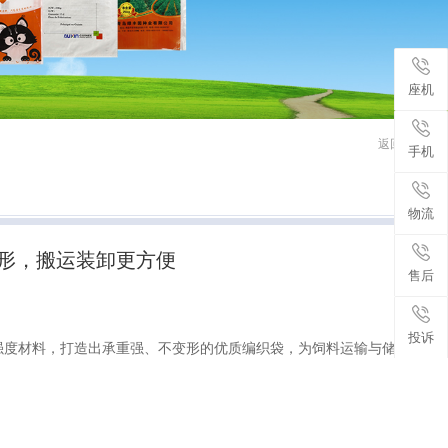
座机
返回首页
手机
物流
形，搬运装卸更方便
售后
投诉
强度材料，打造出承重强、不变形的优质编织袋，为饲料运输与储存