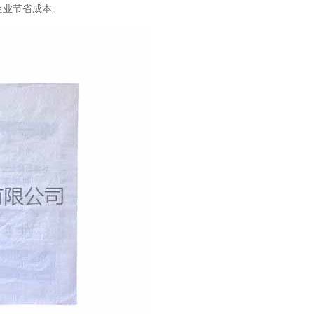
企业节省成本。