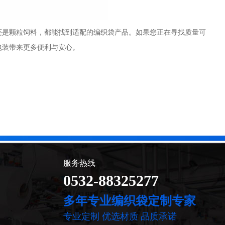
还是颗粒饲料，都能找到适配的编织袋产品。如果您正在寻找质量可
包装带来更多便利与安心。
服务热线
0532-88325277
多年专业编织袋定制专家
专业定制 优选材质 品质承诺