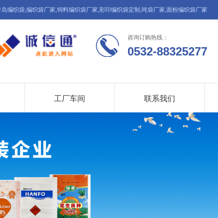
青岛编织袋,编织袋厂家,饲料编织袋厂家,彩印编织袋定制,吨袋厂家,面粉编织袋厂家
咨询订购热线：
0532-88325277
工厂车间
联系我们