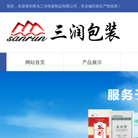
您好，欢迎来到青岛三润包装制品有限公司，专业编织袋生产制造商！
网站首页
产品展示