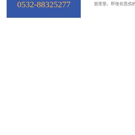
0532-88325277
损变形。即使在恶劣