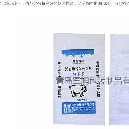
的运输环境下，依然能保持良好的物理性能，避免饲料撒漏损耗，为饲料