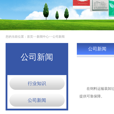
您的当前位置：
首页
>>
新闻中心
>>
公司新闻
公司新闻
公司新闻
行业知识
在饲料运输装卸
提供可靠保障。
公司新闻