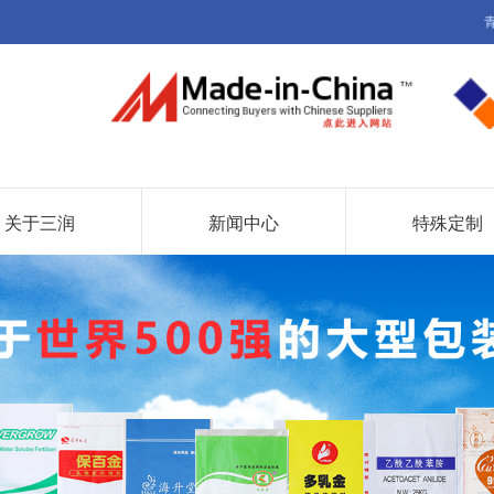
关于三润
新闻中心
特殊定制