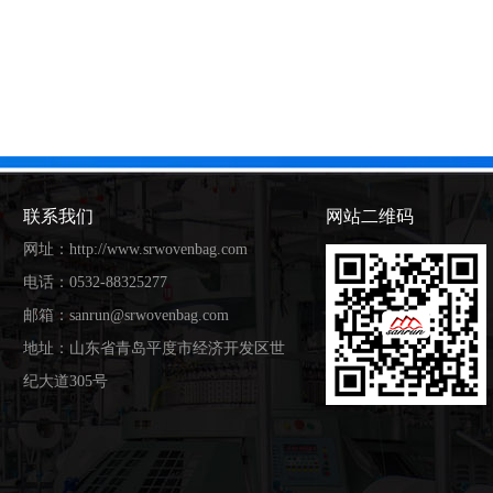
联系我们
网站二维码
网址：http://www.srwovenbag.com
电话：0532-88325277
邮箱：sanrun@srwovenbag.com
地址：山东省青岛平度市经济开发区世
纪大道305号