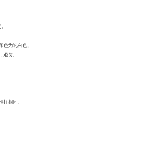
货。
颜色为乳白色。
，退货。
准样相同。