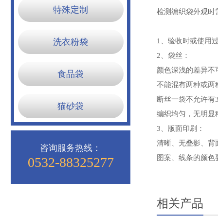
特殊定制
检测编织袋外观时
洗衣粉袋
1、验收时或使用
2、袋丝：
颜色深浅的差异不
食品袋
不能混有两种或两
断丝一袋不允许有
猫砂袋
编织均匀，无明显
3、版面印刷：
清晰、无叠影、背
咨询服务热线：
图案、线条的颜色
0532-88325277
相关产品