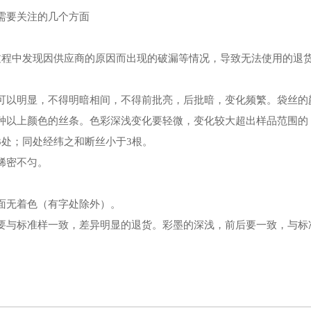
需要关注的几个方面
过程中发现因供应商的原因而出现的破漏等情况，导致无法使用的退
可以明显，不得明暗相间，不得前批亮，后批暗，变化频繁。袋丝的
种以上颜色的丝条。色彩深浅变化要轻微，变化较大超出样品范围的
3处；同处经纬之和断丝小于3根。
稀密不匀。
面无着色（有字处除外）。
要与标准样一致，差异明显的退货。彩墨的深浅，前后要一致，与标