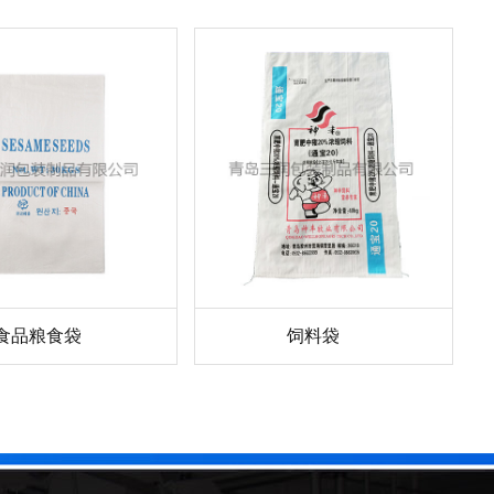
食品粮食袋
饲料袋