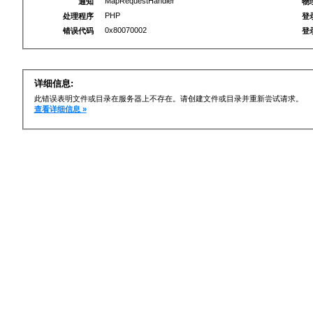
MapRequestHandler
通知
物
PHP
处理程序
登
0x80070002
错误代码
登
详细信息:
此错误表明文件或目录在服务器上不存在。请创建文件或目录并重新尝试请求。
查看详细信息 »