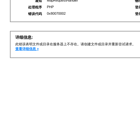
MapRequestHandler
通知
物
PHP
处理程序
登
0x80070002
错误代码
登
详细信息:
此错误表明文件或目录在服务器上不存在。请创建文件或目录并重新尝试请求。
查看详细信息 »