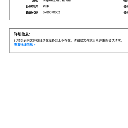
MapRequestHandler
通知
物
PHP
处理程序
登
0x80070002
错误代码
登
详细信息:
此错误表明文件或目录在服务器上不存在。请创建文件或目录并重新尝试请求。
查看详细信息 »